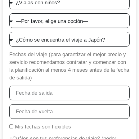
con
o
niños?
llamada?
—
Por
favor,
¿Cómo
elige
se
una
encuentra
Fechas del viaje (para garantizar el mejor precio y
opción
el
servicio recomendamos contratar y comenzar con
—
viaje
la planificación al menos 4 meses antes de la fecha
a
de salida)
Japón?
Mis fechas son flexibles
¿Cuáles son tus preferencias de viaje? (poder