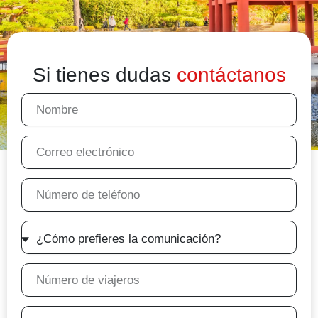
Si tienes dudas
contáctanos
Nombre
Correo
electrónico
Número
de
teléfono
¿Cómo
prefieres
la
Número
comunicación,
de
por
viajeros
¿Viajas
email