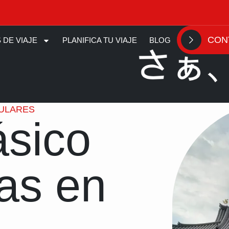
CON
 DE VIAJE
PLANIFICA TU VIAJE
BLOG
ULARES
ásico
ías en