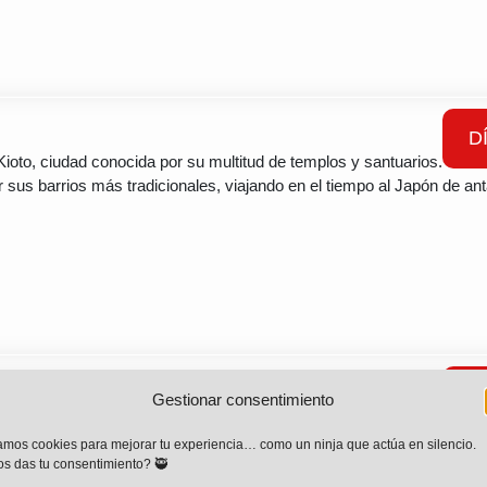
D
ioto, ciudad conocida por su multitud de templos y santuarios.
sus barrios más tradicionales, viajando en el tiempo al Japón de an
nari – Nara
D
Gestionar consentimiento
Fushimi Inari Taisha, podremos subir el sagrado monte Inari mientras
miles de
torii
, que nos guiarán por el ascenso a sus tres cimas. Por l
mos cookies para mejorar tu experiencia… como un ninja que actúa en silencio.
s das tu consentimiento? 🥷
a la antigua capital del país, Nara, donde visitaremos el Parque Nara,