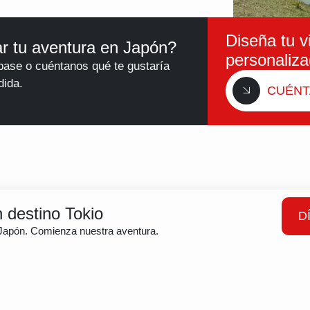
Diseña tu v
r tu aventura en Japón?
personaliz
base o cuéntanos qué te gustaría
dida.
CUÉNT
n destino Tokio
D
Japón. Comienza nuestra aventura.