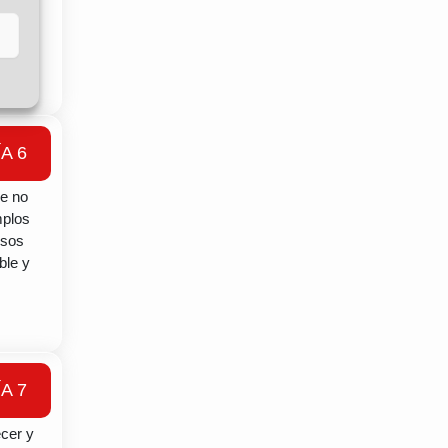
as con
ran
ÍA 6
es
re no
mplos
osos
ble y
ÍA 7
timos
ecer y