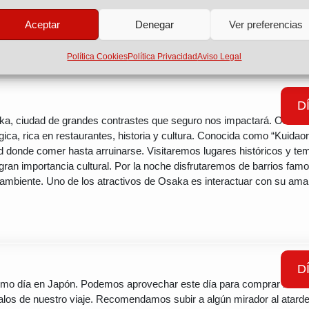
 templos y santuarios donde los ciervos se mueven entre las person
ay una visita obligatoria al templo Todaiji, famoso por su estatua del G
Aceptar
Denegar
Ver preferencias
Política Cookies
Política Privacidad
Aviso Legal
D
a, ciudad de grandes contrastes que seguro nos impactará. Osaka 
ica, rica en restaurantes, historia y cultura. Conocida como “Kuidao
ad donde comer hasta arruinarse. Visitaremos lugares históricos y te
gran importancia cultural. Por la noche disfrutaremos de barrios fam
ambiente. Uno de los atractivos de Osaka es interactuar con su ama
D
timo día en Japón. Podemos aprovechar este día para comprar los úl
alos de nuestro viaje. Recomendamos subir a algún mirador al atard