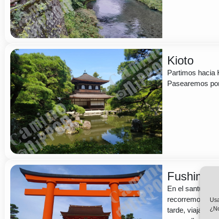
Kioto
Partimos hacia K
Pasearemos por 
Fushimi I
En el santuario 
recorremos los 
Usa
¿No
tarde, viajamos 